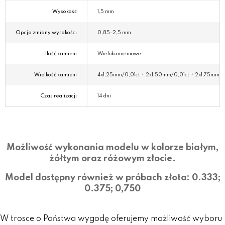
Wysokość
1,5 mm
Opcja zmiany wysokości
0,85-2,5 mm
Ilość kamieni
Wielokamieniowe
Wielkość kamieni
4x1,25mm/0,01ct + 2x1,50mm/0,01ct + 2x1,75mm/
Czas realizacji
14 dni
Możliwość wykonania modelu w kolorze białym,
żółtym oraz różowym złocie.
Model dostępny również w próbach złota: 0.333;
0.375; 0,750
W trosce o Państwa wygodę oferujemy możliwość wyboru