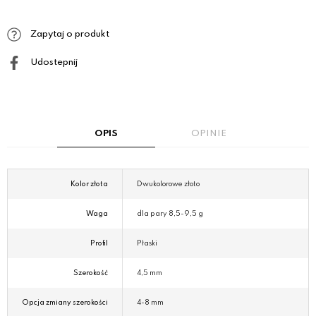
Zapytaj o produkt
Udostepnij
OPIS
OPINIE
Kolor złota
Dwukolorowe złoto
Waga
dla pary 8,5-9,5 g
Profil
Płaski
Szerokość
4,5 mm
Opcja zmiany szerokości
4-8 mm