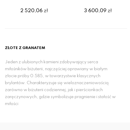
2 520,06
zł
3 600,09
zł
ZŁOTE Z GRANATEM
Jeden z ulubionych kamieni zdobywający serca
miłośników biżuterii, najczęściej oprawiany w białym
złocie próby 0.585, w towarzystwie klasycznych
brylantów. Charakteryzuje się wieloznaczeniowością
zarówno w biżuterii codziennej, jak i pierścionkach
zaręczynowych, gdzie symbolizuje pragnienie i stałość w
miłości