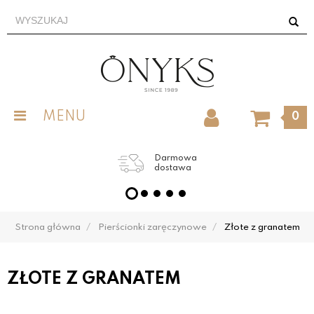
MENU
0
Darmowa
dostawa
Strona główna
Pierścionki zaręczynowe
Złote z granatem
ZŁOTE Z GRANATEM