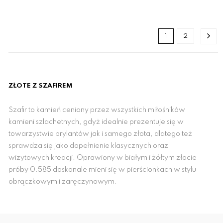
1
2
ZŁOTE Z SZAFIREM
Szafir to kamień ceniony przez wszystkich miłośników
kamieni szlachetnych, gdyż idealnie prezentuje się w
towarzystwie brylantów jak i samego złota, dlatego też
sprawdza się jako dopełnienie klasycznych oraz
wizytowych kreacji. Oprawiony w białym i żółtym złocie
próby 0.585 doskonale mieni się w pierścionkach w stylu
obrączkowym i zaręczynowym.