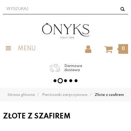
MENU
0
Grawer obrączek
w cenie
Strona główna
Pierścionki zaręczynowe
Złote z szafirem
ZŁOTE Z SZAFIREM