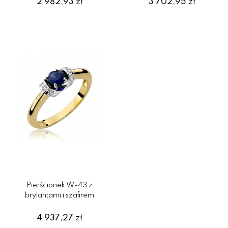
2 982,93
zł
3 702,95
zł
Pierścionek W-43 z
brylantami i szafirem
4 937,27
zł