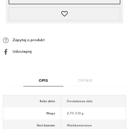
Zapytaj o produkt
Udostepnij
OPIS
OPINIE
Kolor złota
Dwukolorowe złoto
Waga
2,70-3,10 g
Ilość kamieni
Wielokamieniowe