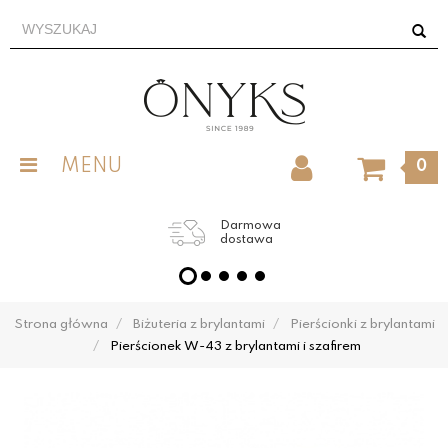
MENU
0
Darmowa
dostawa
Strona główna
Biżuteria z brylantami
Pierścionki z brylantami
Pierścionek W-43 z brylantami i szafirem