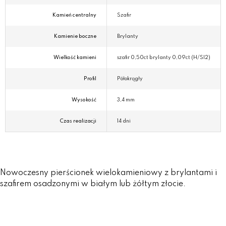
Kamień centralny
Szafir
Kamienie boczne
Brylanty
Wielkość kamieni
szafir 0,50ct brylanty 0,09ct (H/SI2)
Profil
Półokrągły
Wysokość
3,4 mm
Czas realizacji
14 dni
Nowoczesny pierścionek wielokamieniowy z brylantami i
szafirem osadzonymi w białym lub żółtym złocie.