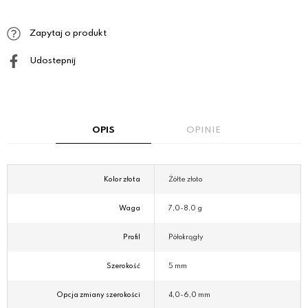
Zapytaj o produkt
Udostepnij
OPIS
OPINIE
Kolor złota
Żółte złoto
Waga
7,0-8,0 g
Profil
Półokrągły
Szerokość
5 mm
Opcja zmiany szerokości
4,0-6,0 mm