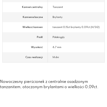
Kamień centralny
Tanzanit
Kamienie boczne
Brylanty
Wielkość kamieni
tanzanit 0,15ct brylanty 0,09ct (H/SI2)
Profil
Półokrągły
Wysokość
6,7 mm
Czas realizacji
14 dni
Nowoczesny pierścionek z centralnie osadzonym
tanzanitem, otoczonym brylantami o wielkości 0,09ct.