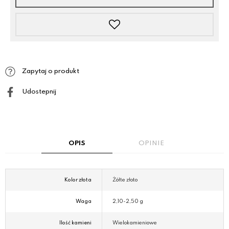
Zapytaj o produkt
Udostepnij
OPIS
OPINIE
Kolor złota
Żółte złoto
Waga
2,10-2,50 g
Ilość kamieni
Wielokamieniowe