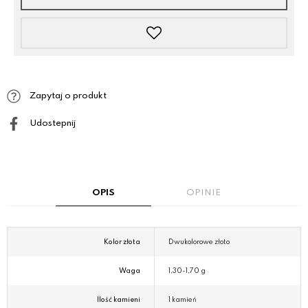
Zapytaj o produkt
Udostepnij
OPIS
OPINIE
Kolor złota
Dwukolorowe złoto
Waga
1,30-1,70 g
Ilość kamieni
1 kamień