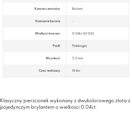
Kamień centralny
Brylant
Kamienie boczne
-
Wielkość kamieni
0,04ct (H/SI2)
Profil
Półokrągły
Wysokość
5,2 mm
Czas realizacji
14 dni
Klasyczny pierścionek wykonany z dwukolorowego złota z
pojedynczym brylantem o wielkości 0,04ct.