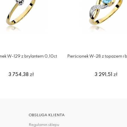
onek W-129 z brylantem 0,10ct
Pierścionek W-28 z topazem i b
3 754,38
zł
3 291,51
zł
OBSŁUGA KLIENTA
Regulamin sklepu