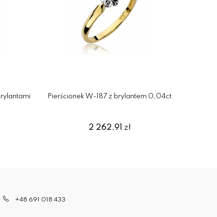
rylantami
Pierścionek W-187 z brylantem 0,04ct
Pie
2 262,91
zł
+48 691 018 433