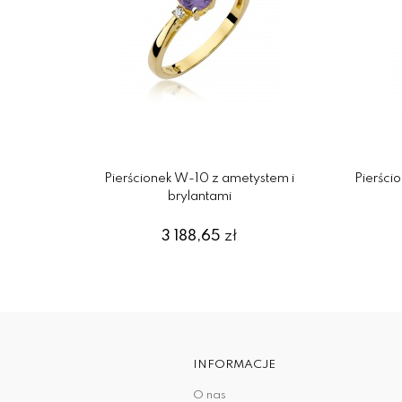
Pierścionek W-10 z ametystem i
Pierści
brylantami
3 188,65
zł
INFORMACJE
O nas