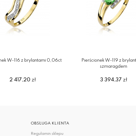
onek W-116 z brylantami 0,06ct
Pierścionek W-119 z brylant
szmaragdem
2 417,20
zł
3 394,37
zł
OBSŁUGA KLIENTA
Regulamin sklepu