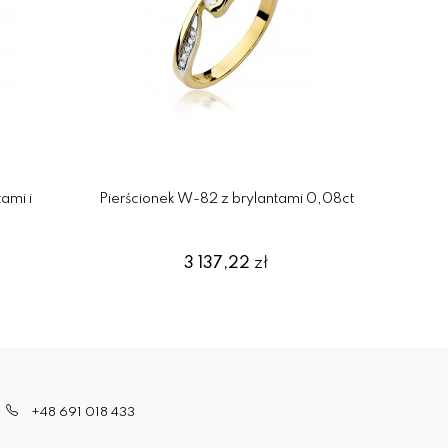
ami i
Pierścionek W-82 z brylantami 0,08ct
Pierści
3 137,22
zł
+48 691 018 433