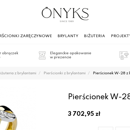
ERŚCIONKI ZARĘCZYNOWE
BRYLANTY
BIŻUTERIA
PROJEKT
 obrączek
Eleganckie opakowanie
e
w prezencie
iżuteria z brylantami
Pierścionki z brylantami
Pierścionek W-28 z b
Pierścionek W-28
3 702,95
zł