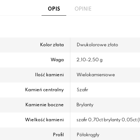
OPIS
OPINIE
Kolor złota
Dwukolorowe złoto
Waga
2,10-2,50 g
Ilość kamieni
Wielokamieniowe
Kamień centralny
Szafir
Kamienie boczne
Brylanty
Wielkość kamieni
szafir 0,70ct brylanty 0,05ct 
Profil
Półokrągły