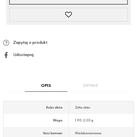
Zapytaj o produkt
Udostepnij
OPIS
OPINIE
Kolor złota
Żółte złoto
Waga
1,90-2,30 g
Ilość kamieni
Wielokamieniowe