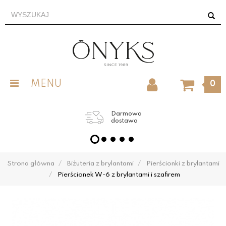
MENU
0
Darmowa
dostawa
Strona główna
Biżuteria z brylantami
Pierścionki z brylantami
Pierścionek W-6 z brylantami i szafirem