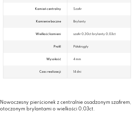
Kamień centralny
Szafir
Kamienie boczne
Brylanty
Wielkość kamieni
szafir 0,30ct brylanty 0,03ct
Profil
Półokrągły
Wysokość
4 mm
Czas realizacji
14 dni
Nowoczesny pierścionek z centralnie osadzonym szafirem,
otoczonym brylantami o wielkości 0,03ct.