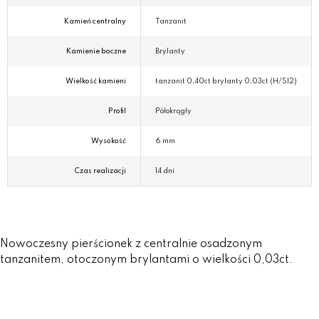
Kamień centralny
Tanzanit
Kamienie boczne
Brylanty
Wielkość kamieni
tanzanit 0,40ct brylanty 0,03ct (H/SI2)
Profil
Półokrągły
Wysokość
6 mm
Czas realizacji
14 dni
Nowoczesny pierścionek z centralnie osadzonym
tanzanitem, otoczonym brylantami o wielkości 0,03ct.