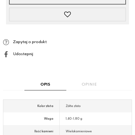
Zapytaj o produkt
Udostepnij
OPIS
OPINIE
Kolor złota
Żółte złoto
Waga
1,40-1,80 g
Ilość kamieni
Wielokamieniowe