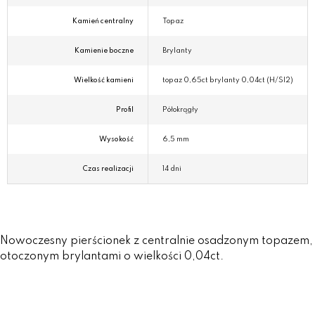
Kamień centralny
Topaz
Kamienie boczne
Brylanty
Wielkość kamieni
topaz 0,65ct brylanty 0,04ct (H/SI2)
Profil
Półokrągły
Wysokość
6,5 mm
Czas realizacji
14 dni
Nowoczesny pierścionek z centralnie osadzonym topazem,
otoczonym brylantami o wielkości 0,04ct.