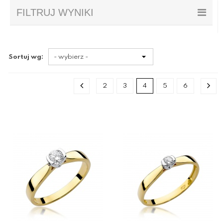
FILTRUJ WYNIKI
Sortuj wg:
2
3
4
5
6