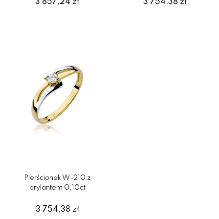
3 857,24
zł
3 754,38
zł
Pierścionek W-210 z
brylantem 0,10ct
3 754,38
zł