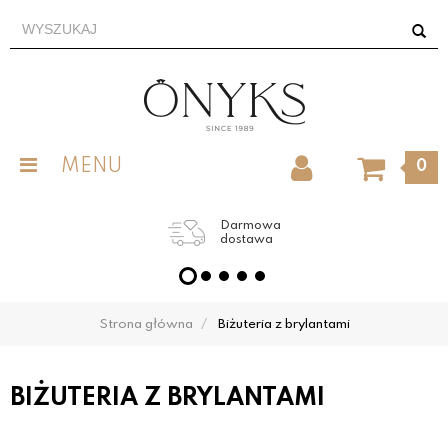
MENU
0
Grawer obrączek
w cenie
Strona główna
Biżuteria z brylantami
BIŻUTERIA Z BRYLANTAMI