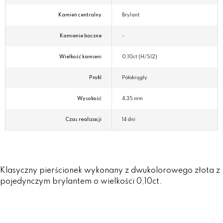
Kamień centralny
Brylant
Kamienie boczne
-
Wielkość kamieni
0,10ct (H/SI2)
Profil
Półokrągły
Wysokość
4,35 mm
Czas realizacji
14 dni
Klasyczny pierścionek wykonany z dwukolorowego złota z
pojedynczym brylantem o wielkości 0,10ct.