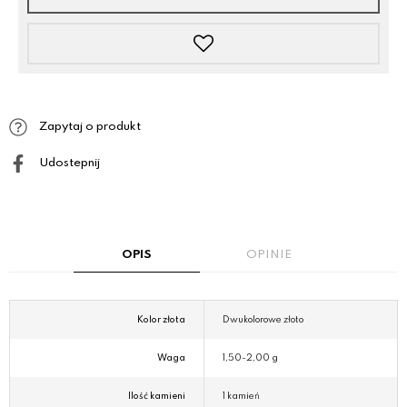
Zapytaj o produkt
Udostepnij
OPIS
OPINIE
Kolor złota
Dwukolorowe złoto
Waga
1,50-2,00 g
Ilość kamieni
1 kamień