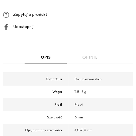
Zapytaj o produkt
Udostepnij
OPIS
OPINIE
Kolor złota
Dwukolorowe złoto
Waga
11,5-13 g
Profil
Płaski
Szerokość
6 mm
Opcja zmiany szerokości
4,0-7,0 mm