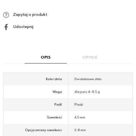
Zapytaj o produkt
Udostepnij
OPIS
OPINIE
Kolor złota
Dwukolorowe złoto
Waga
dla pary 6-8,5 g
Profil
Płaski
Szerokość
4,5 mm
Opcja zmiany szerokości
3-8 mm