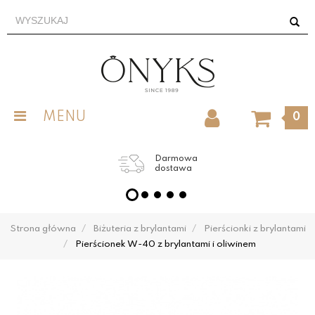
MENU
0
Darmowa
dostawa
Strona główna
Biżuteria z brylantami
Pierścionki z brylantami
Pierścionek W-40 z brylantami i oliwinem