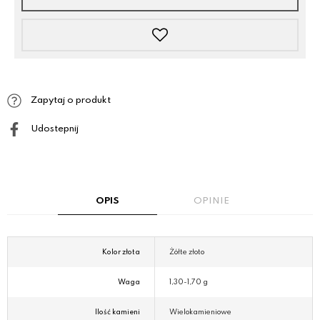
Zapytaj o produkt
Udostepnij
OPIS
OPINIE
Kolor złota
Żółte złoto
Waga
1,30-1,70 g
Ilość kamieni
Wielokamieniowe