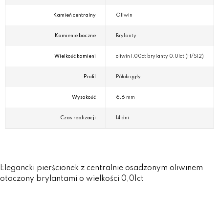
Kamień centralny
Oliwin
Kamienie boczne
Brylanty
Wielkość kamieni
oliwin 1,00ct brylanty 0,01ct (H/SI2)
Profil
Półokrągły
Wysokość
6,6 mm
Czas realizacji
14 dni
Elegancki pierścionek z centralnie osadzonym oliwinem
otoczony brylantami o wielkości 0,01ct