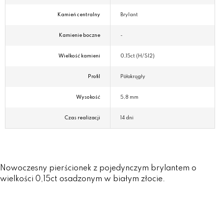
Kamień centralny
Brylant
Kamienie boczne
-
Wielkość kamieni
0,15ct (H/SI2)
Profil
Półokrągły
Wysokość
5,8 mm
Czas realizacji
14 dni
Nowoczesny pierścionek z pojedynczym brylantem o
wielkości 0,15ct osadzonym w białym złocie.