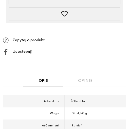
Zapytaj o produkt
Udostepnij
OPIS
OPINIE
Kolor złota
Żółte złoto
Waga
1,20-1,60 g
Ilość kamieni
1 kamień