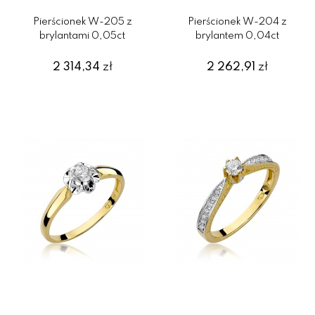
Pierścionek W-205 z
Pierścionek W-204 z
brylantami 0,05ct
brylantem 0,04ct
2 314,34
zł
2 262,91
zł