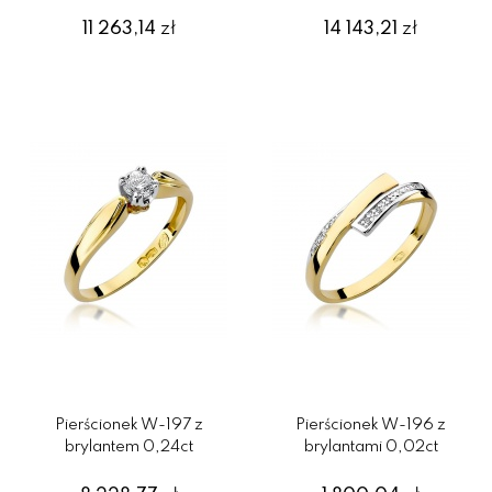
11 263,14
zł
14 143,21
zł
Pierścionek W-197 z
Pierścionek W-196 z
brylantem 0,24ct
brylantami 0,02ct