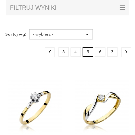
FILTRUJ WYNIKI
Sortuj wg:
3
4
5
6
7