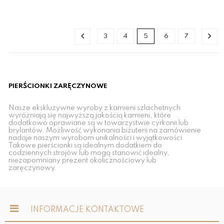
3
4
5
6
7
PIERŚCIONKI ZARĘCZYNOWE
Nasze ekskluzywne wyroby z kamieni szlachetnych
wyróżniają się najwyższą jakością kamieni, które
dodatkowo oprawiane są w towarzystwie cyrkonii lub
brylantów. Możliwość wykonania biżuterii na zamówienie
nadaje naszym wyrobom unikalności i wyjątkowości
Takowe pierścionki są idealnym dodatkiem do
codziennych strojów lub mogą stanowić idealny,
niezapomniany prezent okolicznościowy lub
zaręczynowy.
INFORMACJE KONTAKTOWE