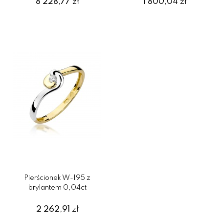
8 228,77
zł
1 800,04
zł
Pierścionek W-195 z
brylantem 0,04ct
2 262,91
zł