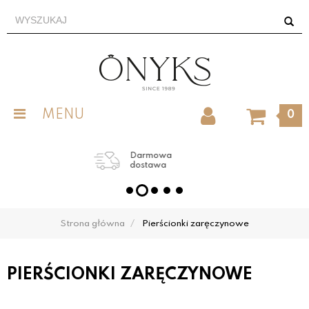
MENU
0
Grawer obrączek
w cenie
Strona główna
Pierścionki zaręczynowe
PIERŚCIONKI ZARĘCZYNOWE