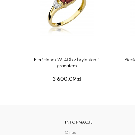
Pierścionek W-40b z brylantami i
Pierś
granatem
3 600,09
zł
INFORMACJE
O nas