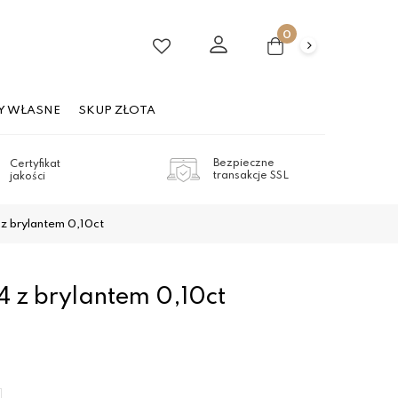
0
Y WŁASNE
SKUP ZŁOTA
Bezpieczne
Certyfikat
transakcje SSL
jakości
z brylantem 0,10ct
4 z brylantem 0,10ct