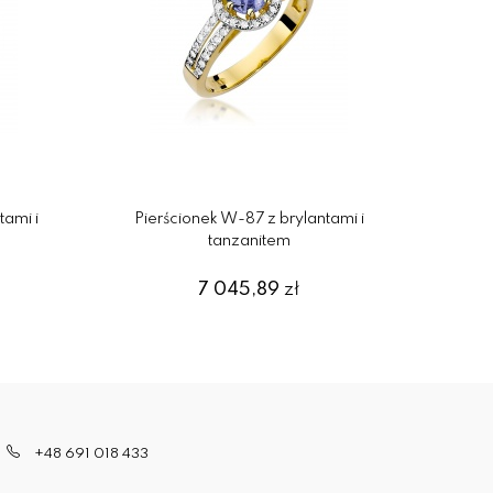
tami i
Pierścionek W-87 z brylantami i
Pierści
tanzanitem
7 045,89
zł
+48 691 018 433