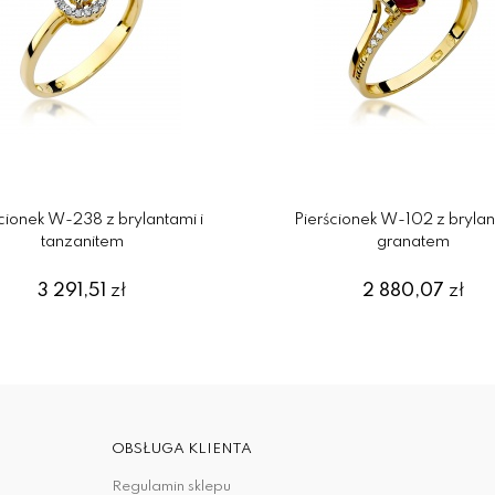
cionek W-238 z brylantami i
Pierścionek W-102 z brylan
tanzanitem
granatem
3 291,51
zł
2 880,07
zł
OBSŁUGA KLIENTA
Regulamin sklepu