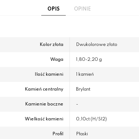
OPIS
OPINIE
Kolor złota
Dwukolorowe złoto
Waga
1,80-2,20 g
Ilość kamieni
1 kamień
Kamień centralny
Brylant
Kamienie boczne
-
Wielkość kamieni
0,10ct (H/SI2)
Profil
Płaski