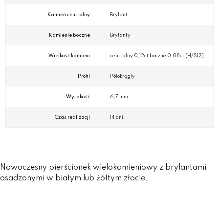
Kamień centralny
Brylant
Kamienie boczne
Brylanty
Wielkość kamieni
centralny 0,12ct boczne 0,08ct (H/SI2)
Profil
Półokrągły
Wysokość
6,7 mm
Czas realizacji
14 dni
Nowoczesny pierścionek wielokamieniowy z brylantami
osadzonymi w białym lub żółtym złocie.