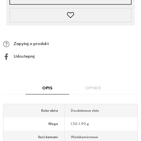
Zapytaj o produkt
Udostepnij
OPIS
OPINIE
Kolor złota
Dwukolorowe złoto
Waga
1,50-1,90 g
Ilość kamieni
Wielokamieniowe