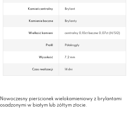
Kamień centralny
Brylant
Kamienie boczne
Brylanty
Wielkość kamieni
centralny 0,10ct boczne 0,07ct (H/SI2)
Profil
Półokrągły
Wysokość
7,2 mm
Czas realizacji
14 dni
Nowoczesny pierścionek wielokamieniowy z brylantami
osadzonymi w białym lub żółtym złocie.