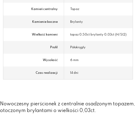
Kamień centralny
Topaz
Kamienie boczne
Brylanty
Wielkość kamieni
topaz 0,50ct brylanty 0,03ct (H/SI2)
Profil
Półokrągły
Wysokość
6 mm
Czas realizacji
14 dni
Nowoczesny pierścionek z centralnie osadzonym topazem,
otoczonym brylantami o wielkości 0,03ct.