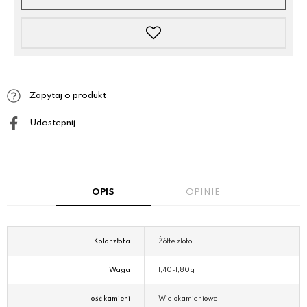
Zapytaj o produkt
Udostepnij
OPIS
OPINIE
Kolor złota
Żółte złoto
Waga
1,40-1,80g
Ilość kamieni
Wielokamieniowe