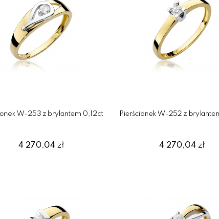
ionek W-253 z brylantem 0,12ct
Pierścionek W-252 z brylante
4 270,04
zł
4 270,04
zł