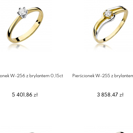
ionek W-256 z brylantem 0,15ct
Pierścionek W-255 z brylante
5 401,86
zł
3 858,47
zł