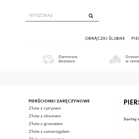
OBRĄCZKI ŚLUBNE
PI
Darmowa
Grawer
dostawa
w ceni
PIERŚCIONKI ZARĘCZYNOWE
PIE
Złote z cytrynem
Złote z oliwinem
Sortuj 
Złote z granatem
Złote z szmaragdem