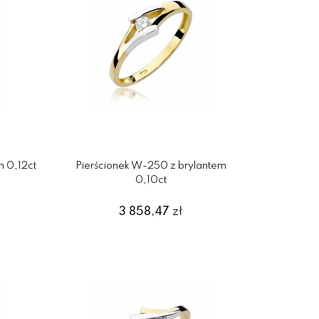
m 0,12ct
Pierścionek W-250 z brylantem
0,10ct
3 858,47
zł