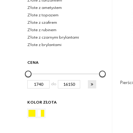
Złote z tanzanitem
Złote z ametystem
Złote z topazem
Złote z szafirem
Złote z rubinem
Złote z czarnymi brylantami
Złote z brylantami
CENA
Pierśc
do
KOLOR ZŁOTA