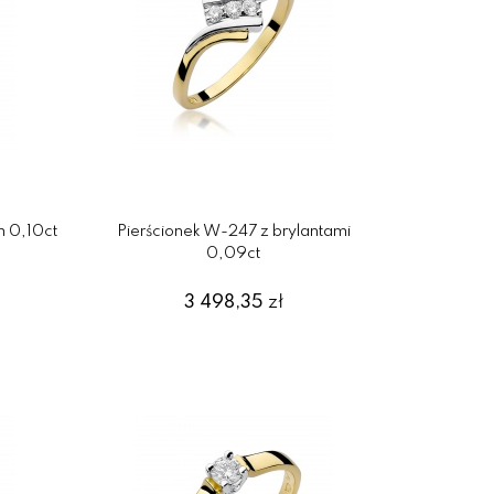
m 0,10ct
Pierścionek W-247 z brylantami
0,09ct
3 498,35
zł