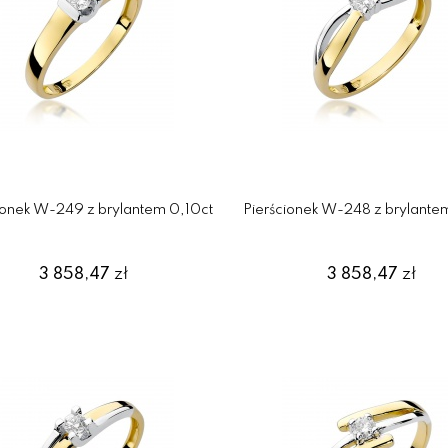
ionek W-249 z brylantem 0,10ct
Pierścionek W-248 z brylante
3 858,47
zł
3 858,47
zł