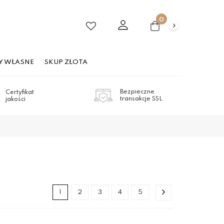
0
Y WŁASNE
SKUP ZŁOTA
Bezpieczne
Certyfikat
transakcje SSL
jakości
1
2
3
4
5