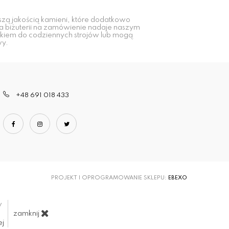
zą jakością kamieni, które dodatkowo
a biżuterii na zamówienie nadaje naszym
tkiem do codziennych strojów lub mogą
wy.
+48 691 018 433
PROJEKT I OPROGRAMOWANIE SKLEPU:
EBEXO
w
zamknij
ej