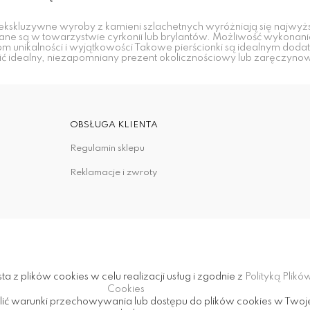
kskluzywne wyroby z kamieni szlachetnych wyróżniają się najwyżs
ne są w towarzystwie cyrkonii lub brylantów. Możliwość wykonani
 unikalności i wyjątkowości Takowe pierścionki są idealnym doda
ć idealny, niezapomniany prezent okolicznościowy lub zaręczyno
OBSŁUGA KLIENTA
Regulamin sklepu
Reklamacje i zwroty
ta z plików cookies w celu realizacji usług i zgodnie z
Polityką Plikó
Cookies
lić warunki przechowywania lub dostępu do plików cookies w Twoj