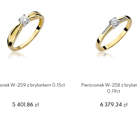
ionek W-259 z brylantem 0,15ct
Pierścionek W-258 z bryla
0,19ct
5 401,86
zł
6 379,34
zł