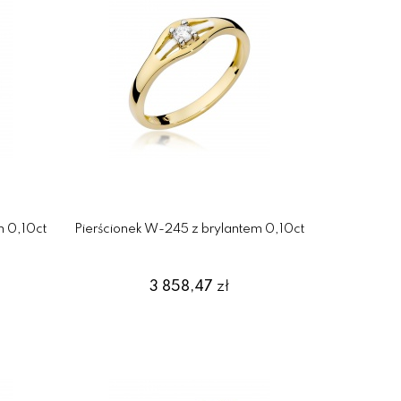
m 0,10ct
Pierścionek W-245 z brylantem 0,10ct
3 858,47
zł