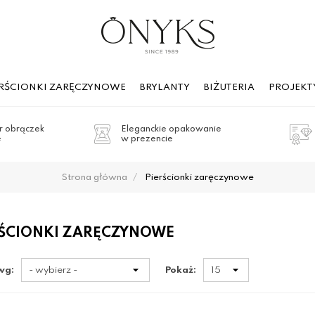
ERŚCIONKI ZARĘCZYNOWE
BRYLANTY
BIŻUTERIA
PROJEKT
 obrączek
Eleganckie opakowanie
e
w prezencie
Strona główna
Pierścionki zaręczynowe
RŚCIONKI ZARĘCZYNOWE
wg:
Pokaż: