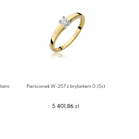
ntami
Pierścionek W-257 z brylantem 0,15ct
5 401,86
zł