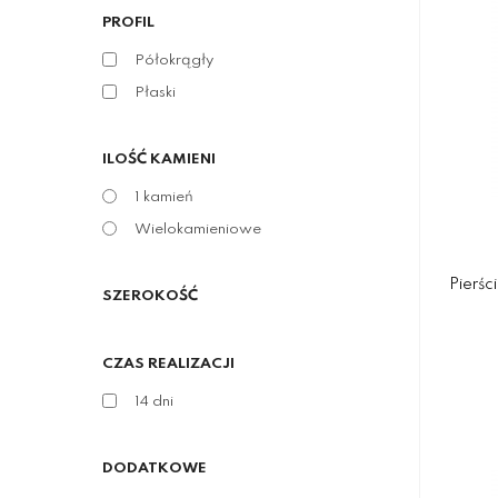
PROFIL
Półokrągły
Płaski
ILOŚĆ KAMIENI
1 kamień
Wielokamieniowe
Pierśc
SZEROKOŚĆ
CZAS REALIZACJI
14 dni
DODATKOWE