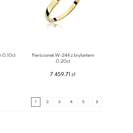
m 0,10ct
Pierścionek W-244 z brylantem
0,20ct
7 459,71
zł
1
2
3
4
5