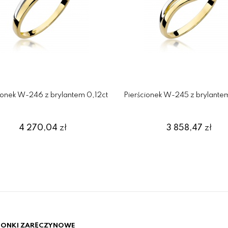
ionek W-246 z brylantem 0,12ct
Pierścionek W-245 z brylante
4 270,04
zł
3 858,47
zł
CIONKI ZARĘCZYNOWE