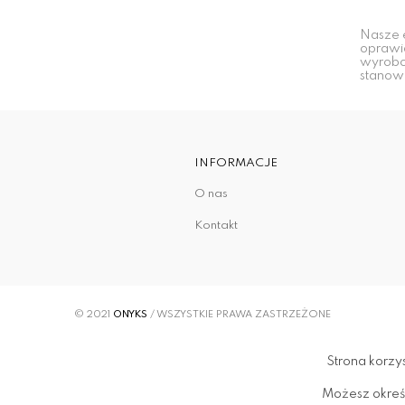
Nasze e
oprawia
wyrobom
stanowi
INFORMACJE
O nas
Kontakt
© 2021
ONYKS
/ WSZYSTKIE PRAWA ZASTRZEŻONE
Strona korzys
Możesz okreś