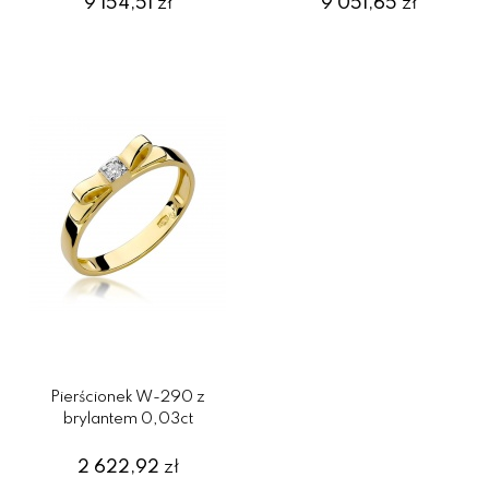
9 154,51
zł
9 051,65
zł
Pierścionek W-290 z
brylantem 0,03ct
2 622,92
zł