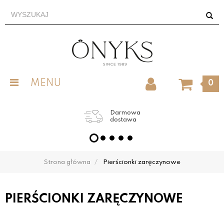
MENU
0
Grawer obrączek
w cenie
Strona główna
Pierścionki zaręczynowe
PIERŚCIONKI ZARĘCZYNOWE