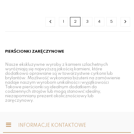
1
2
3
4
5
PIERŚCIONKI ZARĘCZYNOWE
Nasze ekskluzywne wyroby z kamieni szlachetnych
wyróżniają się najwyższą jakością kamieni, które
dodatkowo oprawiane są w towarzystwie cyrkonii lub
brylantów. Możliwość wykonania biżuterii na zamówienie
nadaje naszym wyrobom unikalności i wyjątkowości
Takowe pierścionki są idealnym dodatkiem do
codziennych strojów lub mogą stanowić idealny,
niezapomniany prezent okolicznościowy lub
zaręczynowy.
INFORMACJE KONTAKTOWE