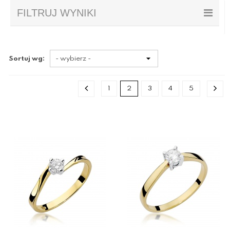
FILTRUJ WYNIKI
Sortuj wg:
1
2
3
4
5